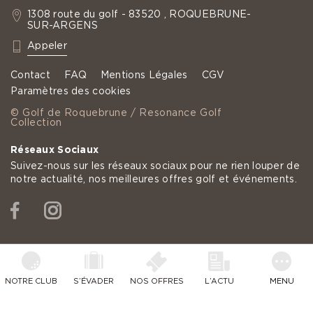
1308 route du golf - 83520 , ROQUEBRUNE-
SUR-ARGENS
: +33 4 94 19 60 35
Appeler
Contact
FAQ
Mentions Légales
CGV
Paramètres des cookies
© Golf de Roquebrune / Resonance Golf
Collection
Réseaux Sociaux
Suivez-nous sur les réseaux sociaux pour ne rien louper de
notre actualité, nos meilleures offres golf et événements.
Facebook
Instagram
NOTRE CLUB
S’ÉVADER
NOS OFFRES
L’ACTU
MENU