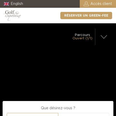
English
Accès client
RÉSERVER UN GREEN-FEE
Parcours
Ouvert (1/1)
Golf de
Roquebrune – 18
trous
Chariot Manuel
Autorisé
Ouvert
Chariot
Electrique
Autorisé
Voiturette
Autorisé
Practice
Ouvert
Proshop
Ouvert
Restaurant
Ouvert
Club house
Que désirez-vous ?
Ouvert