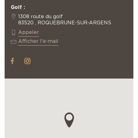
Golf :
1308 route du golf
83520 , ROQUEBRUNE-SUR-ARGENS
+33 4 94 19 60 35
Appeler
roquebrune@resonance.golf
Afficher l'e-mail
facebook
instagram