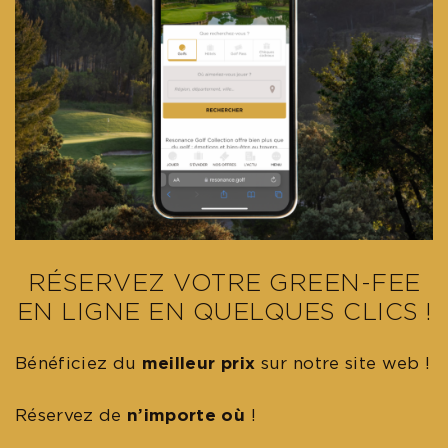
RÉSERVEZ VOTRE GREEN-FEE
EN LIGNE EN QUELQUES CLICS !
Bénéficiez du
meilleur prix
sur notre site web !
Réservez de
n’importe où
!