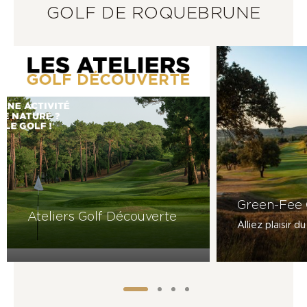
GOLF DE ROQUEBRUNE
Green-Fee
Ateliers Golf Découverte
Alliez plaisir 
1
2
3
4