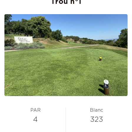
Trou n°
1
PAR
Blanc
4
323