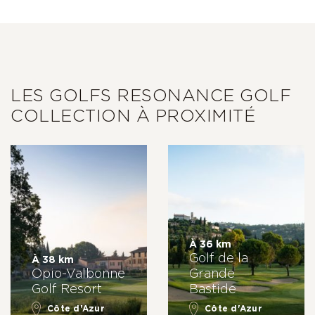
LES GOLFS RESONANCE GOLF
COLLECTION À PROXIMITÉ
À 36 km
Golf de la
À 38 km
Opio-Valbonne
Grande
Golf Resort
Bastide
Côte d'Azur
Côte d'Azur