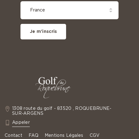
Je m'inscris
1308 route du golf - 83520 , ROQUEBRUNE-
SUR-ARGENS
: +33 4 94 19 60 35
Appeler
Contact
FAQ
Mentions Légales
CGV