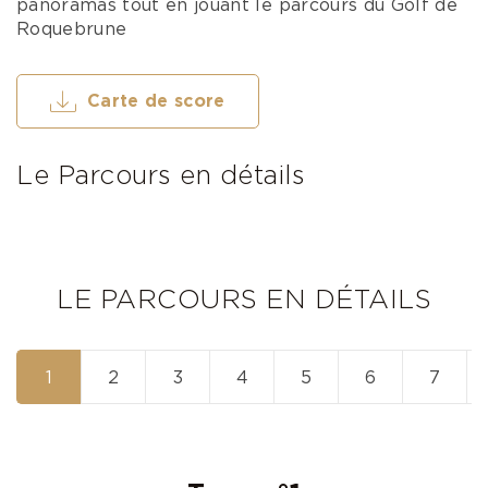
panoramas tout en jouant le parcours du Golf de
Roquebrune
Carte de score
Le Parcours en détails
LE PARCOURS EN DÉTAILS
1
2
3
4
5
6
7