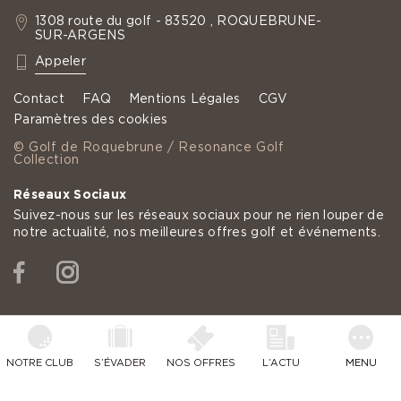
1308 route du golf - 83520 , ROQUEBRUNE-
SUR-ARGENS
: +33 4 94 19 60 35
Appeler
Contact
FAQ
Mentions Légales
CGV
Paramètres des cookies
© Golf de Roquebrune / Resonance Golf
Collection
Réseaux Sociaux
Suivez-nous sur les réseaux sociaux pour ne rien louper de
notre actualité, nos meilleures offres golf et événements.
Facebook
Instagram
NOTRE CLUB
S’ÉVADER
NOS OFFRES
L’ACTU
MENU