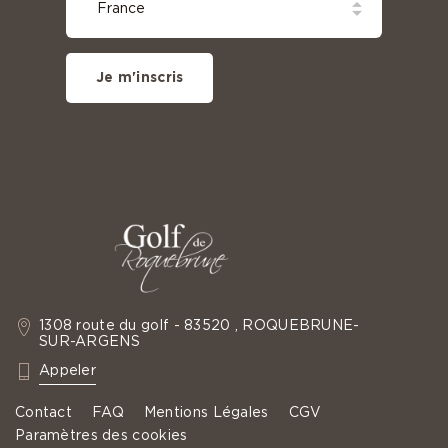
Je m'inscris
1308 route du golf - 83520 , ROQUEBRUNE-
SUR-ARGENS
: +33 4 94 19 60 35
Appeler
Contact
FAQ
Mentions Légales
CGV
Paramètres des cookies