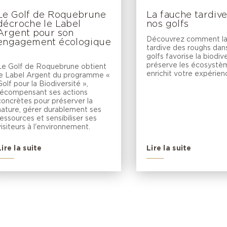
Le Golf de Roquebrune
La fauche tardiv
décroche le Label
nos golfs
Argent pour son
Découvrez comment la
engagement écologique
tardive des roughs dan
golfs favorise la biodive
préserve les écosystè
Le Golf de Roquebrune obtient
enrichit votre expérien
le Label Argent du programme «
Golf pour la Biodiversité »,
récompensant ses actions
concrètes pour préserver la
nature, gérer durablement ses
ressources et sensibiliser ses
visiteurs à l'environnement.
Lire la suite
Lire la suite