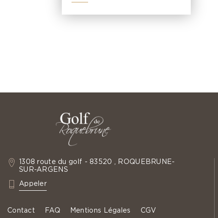
1308 route du golf - 83520 , ROQUEBRUNE-
SUR-ARGENS
: +33 4 94 19 60 35
Appeler
Contact
FAQ
Mentions Légales
CGV