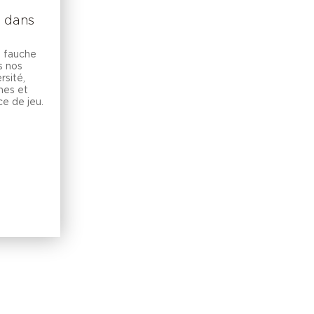
e dans
 fauche
s nos
rsité,
mes et
ce de jeu.