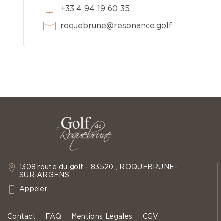
+33 4 94 19 60 35
roquebrune@resonance.golf
1308 route du golf - 83520 , ROQUEBRUNE-
SUR-ARGENS
: +33 4 94 19 60 35
Appeler
Contact
FAQ
Mentions Légales
CGV