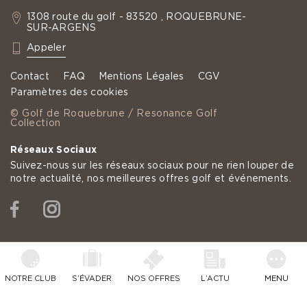
1308 route du golf - 83520 , ROQUEBRUNE-
SUR-ARGENS
: +33 4 94 19 60 35
Appeler
Contact
FAQ
Mentions Légales
CGV
Paramètres des cookies
© Golf de Roquebrune / Resonance Golf
Collection
Réseaux Sociaux
Suivez-nous sur les réseaux sociaux pour ne rien louper de
notre actualité, nos meilleures offres golf et événements.
Facebook
Instagram
NOTRE CLUB
S’ÉVADER
NOS OFFRES
L’ACTU
MENU