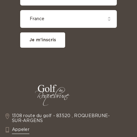
Je m'inscris
1308 route du golf - 83520 , ROQUEBRUNE-
SUR-ARGENS
: +33 4 94 19 60 35
Appeler