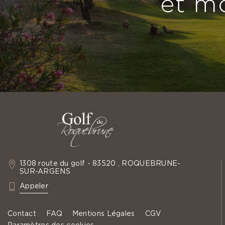
et m
1308 route du golf - 83520 , ROQUEBRUNE-
SUR-ARGENS
: +33 4 94 19 60 35
Appeler
Contact
FAQ
Mentions Légales
CGV